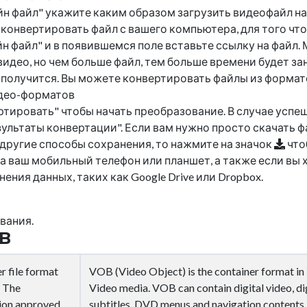
н файл" укажите каким образом загрузить видеофайл на
конвертировать файл с вашего компьютера, для того чт
н файл" и в появившемся поле вставьте ссылку на файл. 
идео, но чем больше файл, тем больше времени будет з
 получится. Вы можете конвертировать файлы из формато
идео-форматов
ртировать" чтобы начать преобразование. В случае успе
ультаты конвертации". Если вам нужно просто скачать ф
 другие способы сохранения, то нажмите на значок
что
а ваш мобильный телефон или планшет, а также если вы 
ния данных, таких как Google Drive или Dropbox.
вания.
OB
 file format
VOB (Video Object) is the container format i
. The
Video media. VOB can contain digital video, dig
tion approved
subtitles, DVD menus and navigation contents