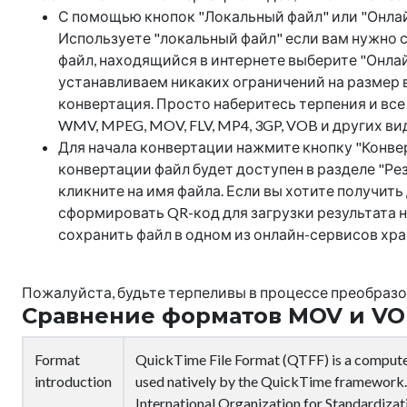
С помощью кнопок "Локальный файл" или "Онлай
Используете "локальный файл" если вам нужно с
файл, находящийся в интернете выберите "Онлай
устанавливаем никаких ограничений на размер в
конвертация. Просто наберитесь терпения и все
WMV, MPEG, MOV, FLV, MP4, 3GP, VOB и других в
Для начала конвертации нажмите кнопку "Конве
конвертации файл будет доступен в разделе "Рез
кликните на имя файла. Если вы хотите получить
сформировать QR-код для загрузки результата н
сохранить файл в одном из онлайн-сервисов хране
Пожалуйста, будьте терпеливы в процессе преобразо
Сравнение форматов MOV и V
Format
QuickTime File Format (QTFF) is a computer
introduction
used natively by the QuickTime framework
International Organization for Standardiza