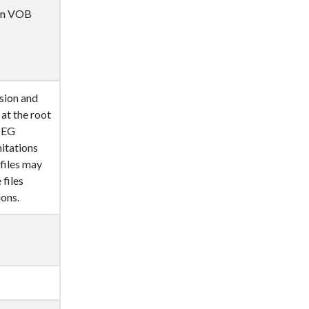
 in VOB
sion and
at the root
PEG
itations
 files may
files
ions.