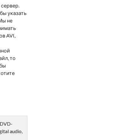
 сервер.
обы указать
Мы не
анимать
в AVI,
шной
айл, то
бы
хотите
n DVD-
ital audio,