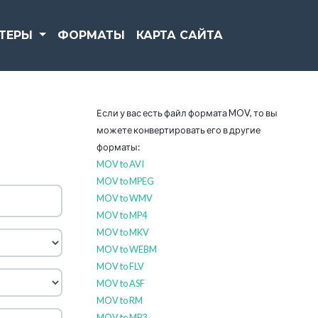
РТЕРЫ
ФОРМАТЫ
КАРТА САЙТА
Если у вас есть файл формата MOV, то вы
можете конвертировать его в другие
форматы:
MOV to AVI
MOV to MPEG
MOV to WMV
MOV to MP4
MOV to MKV
MOV to WEBM
MOV to FLV
MOV to ASF
MOV to RM
MOV to MP3