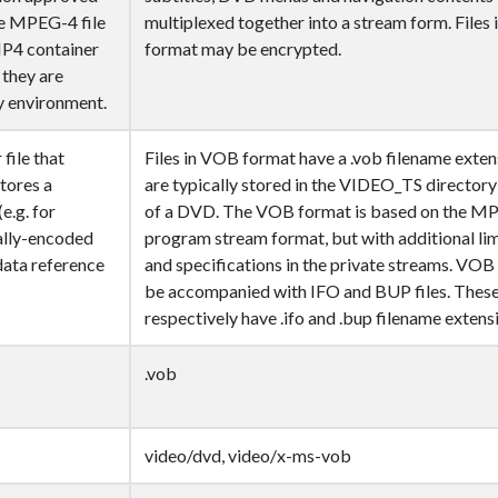
he MPEG-4 file
multiplexed together into a stream form. Files
P4 container
format may be encrypted.
they are
y environment.
file that
Files in VOB format have a .vob filename exten
tores a
are typically stored in the VIDEO_TS directory 
(e.g. for
of a DVD. The VOB format is based on the M
tally-encoded
program stream format, but with additional lim
data reference
and specifications in the private streams. VOB
be accompanied with IFO and BUP files. These 
respectively have .ifo and .bup filename extens
.vob
video/dvd, video/x-ms-vob