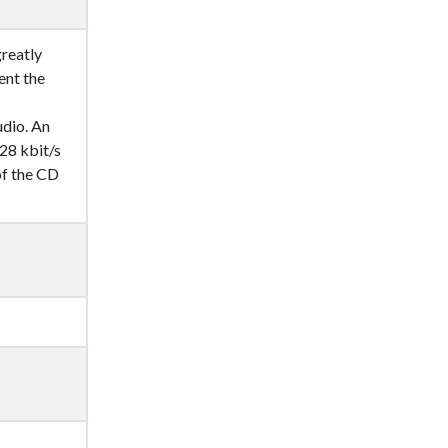
greatly
ent the
udio. An
128 kbit/s
 of the CD