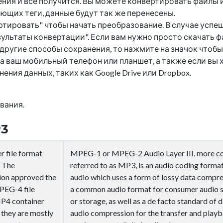
ния и все получится. Вы можете конвертировать файлы 
ющих теги, данные будут так же перенесены.
ртировать" чтобы начать преобразование. В случае успе
ультаты конвертации". Если вам нужно просто скачать ф
 другие способы сохранения, то нажмите на значок
чтобы
а ваш мобильный телефон или планшет, а также если вы 
ния данных, таких как Google Drive или Dropbox.
вания.
P3
 file format
MPEG-1 or MPEG-2 Audio Layer III, more 
. The
referred to as MP3, is an audio coding format 
tion approved the
audio which uses a form of lossy data compres
MPEG-4 file
a common audio format for consumer audio 
P4 container
or storage, as well as a de facto standard of d
they are mostly
audio compression for the transfer and play