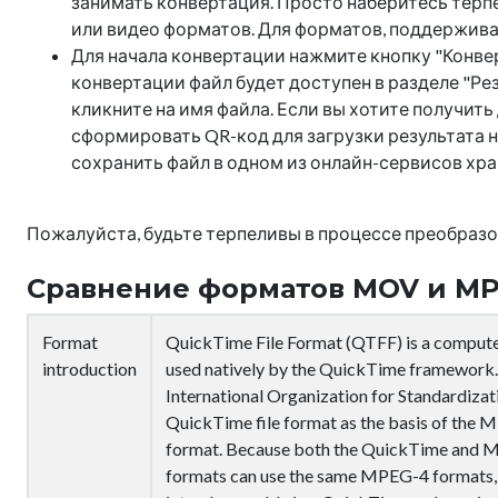
занимать конвертация. Просто наберитесь терпе
или видео форматов. Для форматов, поддержива
Для начала конвертации нажмите кнопку "Конве
конвертации файл будет доступен в разделе "Рез
кликните на имя файла. Если вы хотите получить
сформировать QR-код для загрузки результата н
сохранить файл в одном из онлайн-сервисов хране
Пожалуйста, будьте терпеливы в процессе преобразо
Сравнение форматов MOV и M
Format
QuickTime File Format (QTFF) is a computer
introduction
used natively by the QuickTime framework
International Organization for Standardiza
QuickTime file format as the basis of the 
format. Because both the QuickTime and M
formats can use the same MPEG-4 formats, 