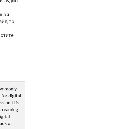
из аудио
шной
айл, то
хотите
commonly
for digital
sion. It is
streaming
igital
back of