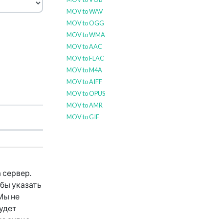
MOV to WAV
MOV to OGG
MOV to WMA
MOV to AAC
MOV to FLAC
MOV to M4A
MOV to AIFF
MOV to OPUS
MOV to AMR
MOV to GIF
 сервер.
обы указать
Мы не
будет