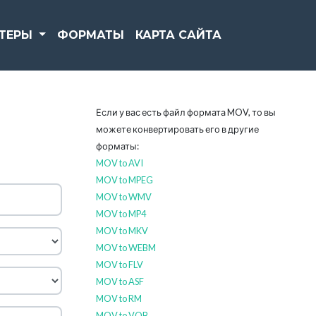
РТЕРЫ
ФОРМАТЫ
КАРТА САЙТА
Если у вас есть файл формата MOV, то вы
можете конвертировать его в другие
форматы:
MOV to AVI
MOV to MPEG
MOV to WMV
MOV to MP4
MOV to MKV
MOV to WEBM
MOV to FLV
MOV to ASF
MOV to RM
MOV to VOB